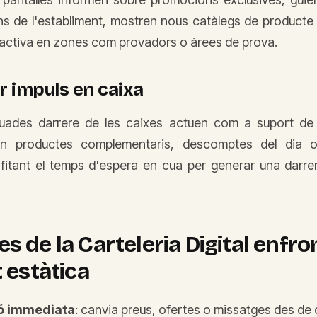
ns de l'establiment, mostren nous catàlegs de producte 
ractiva en zones com provadors o àrees de prova.
 impuls en caixa
ituades darrere de les caixes actuen com a suport de
n productes complementaris, descomptes del dia
rofitant el temps d'espera en cua per generar una darre
s de la Carteleria Digital enfron
t estàtica
ió immediata
: canvia preus, ofertes o missatges des de q