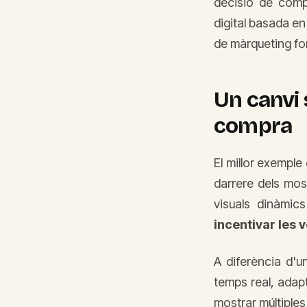
decisió de comp
digital basada en
de màrqueting fona
Un canvi 
compra
El millor exemple
darrere dels mos
visuals dinàmic
incentivar les 
A diferència d'u
temps real, adapta
mostrar múltiples