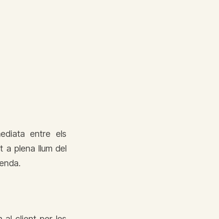
ediata entre els
t a plena llum del
tenda.
al client per les