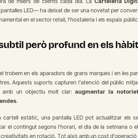
ra de milers de clients cada dia. La
Carteleria Digit
 pantalles LED— ha deixat de ser una novetat per convert
mental en el sector retail, l'hostaleria i els espais públic
subtil però profund en els hàbi
 el trobem en els aparadors de grans marques i en les pant
tres. Aquests suports capturen l'atenció del públic mitj
s amb un objectiu molt clar:
augmentar la notorie
vendes
.
n cartell estàtic, una pantalla LED pot actualitzar els 
r el contingut segons l'horari, el dia de la setmana o el p
 creativitats en rotació. Tot això amb un cost d'operació m