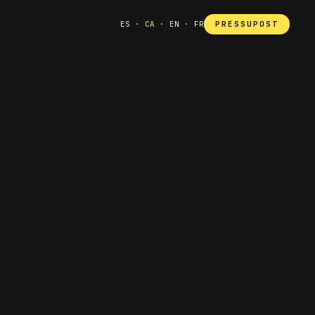
PRESSUPOST
ES
·
CA
·
EN
·
FR