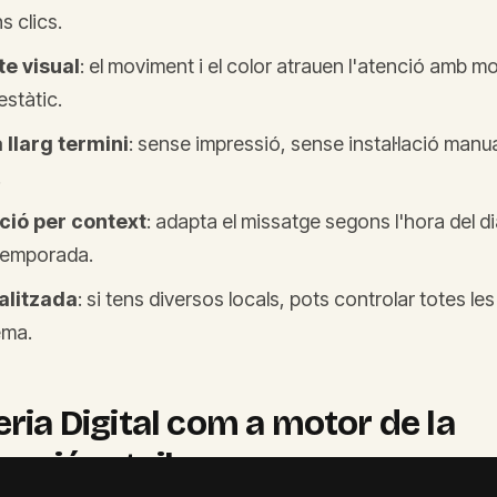
 clics.
e visual
: el moviment i el color atrauen l'atenció amb m
estàtic.
 llarg termini
: sense impressió, sense instal·lació manua
.
ció per context
: adapta el missatge segons l'hora del dia
temporada.
alitzada
: si tens diversos locals, pots controlar totes le
ema.
eria Digital com a motor de la
ació retail