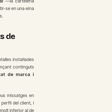
al
—la carteleria
ir-se en una eina
s.
ts de
alles instal·lades
ançant continguts
tat de marca i
seus missatges en
erfil del client, i
olt inferior al de