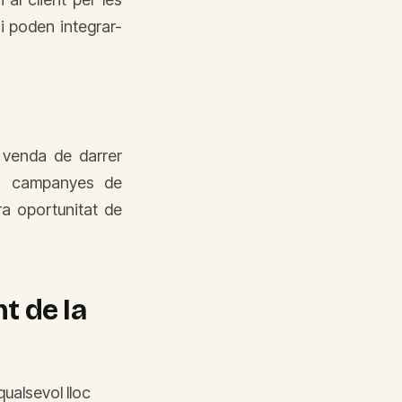
i poden integrar-
 venda de darrer
 o campanyes de
ra oportunitat de
t de la
ualsevol lloc