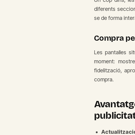
diferents seccio
se de forma inte
Compra per
Les pantalles s
moment: mostre
fidelització, ap
compra.
Avantatge
publicita
Actualitzac