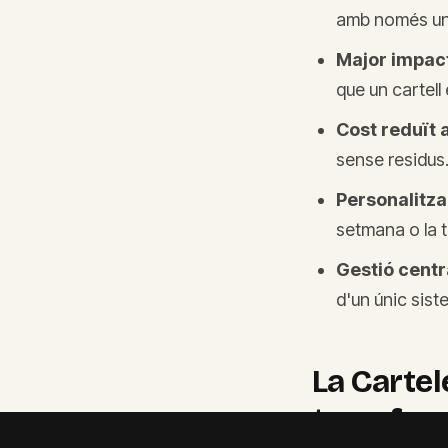
amb només uns
Major impact
que un cartell 
Cost reduït a
sense residus
Personalitza
setmana o la 
Gestió centr
d'un únic sist
La Cartel
transform