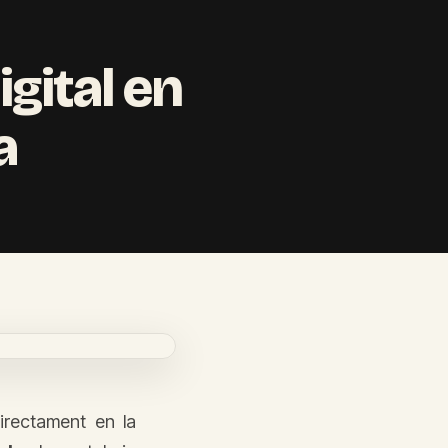
igital en
a
directament en la