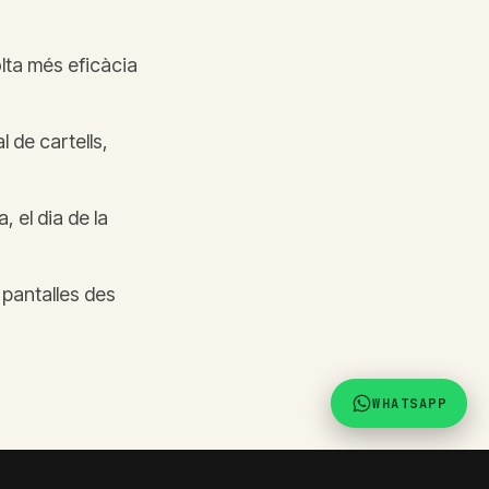
olta més eficàcia
l de cartells,
, el dia de la
s pantalles des
WHATSAPP