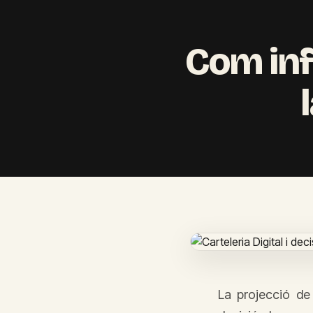
Com infl
La projecció de 