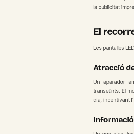
la publicitat impr
El recorr
Les pantalles LE
Atracció de
Un aparador amb
transeünts. El mo
dia, incentivant l
Informació 
Un cop dins, les